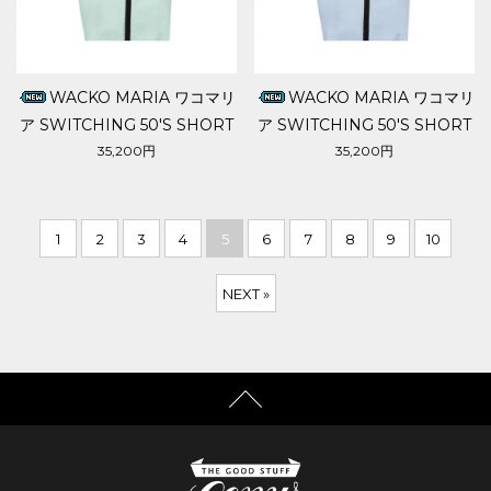
WACKO MARIA ワコマリ
WACKO MARIA ワコマリ
ア SWITCHING 50'S SHORT
ア SWITCHING 50'S SHORT
TROUSERS
TROUSERS
35,200円
35,200円
1
2
3
4
5
6
7
8
9
10
NEXT »