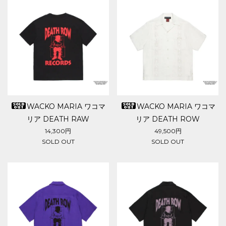
WACKO MARIA ワコマ
WACKO MARIA ワコマ
リア DEATH RAW
リア DEATH ROW
RECORDS / WASHED
RECORDS / CUBA SHIRT
14,300円
49,500円
SOLD OUT
SOLD OUT
HEAVY WEIGHT T-SHIRT