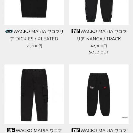
WACKO MARIA ワコマリ
WACKO MARIA ワコマ
ア DICKIES / PLEATED
リア NANGA / TRACK
SHORT TROUSERS
PANTS
25,300円
42,900円
SOLD OUT
WACKO MARIA ワコマ
WACKO MARIA ワコマ