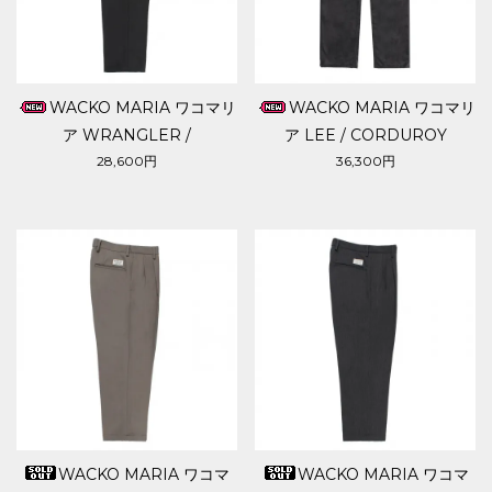
WACKO MARIA ワコマリ
WACKO MARIA ワコマリ
ア WRANGLER /
ア LEE / CORDUROY
WRANCHER DRESS JEANS
PANTS
28,600円
36,300円
WACKO MARIA ワコマ
WACKO MARIA ワコマ