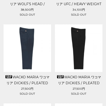
リア WOLF’S HEAD /
リア UFC / HEAVY WEIGHT
FATIGUE PANTS
SWEAT PANTS
38,500円
34,100円
SOLD OUT
SOLD OUT
WACKO MARIA ワコマ
WACKO MARIA ワコマ
リア DICKIES / PLEATED
リア DICKIES / PLEATED
TROUSERS
TROUSERS
27,500円
27,500円
SOLD OUT
SOLD OUT