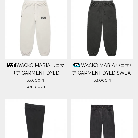
WACKO MARIA ワコマ
WACKO MARIA ワコマリ
リア GARMENT DYED
ア GARMENT DYED SWEAT
SWEAT PANTS
PANTS
33,000円
33,000円
SOLD OUT