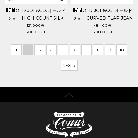
OLD JOE&CO. オールド
OLD JOE&CO. オールド
ジョー HIGH-COUNT SILK
ジョー CURVED FLAP JEAN
MITTEN PUFF JACKET
JACKET
121,000円
48,400円
SOLD OUT
SOLD OUT
1
2
3
4
5
6
7
8
9
10
NEXT »