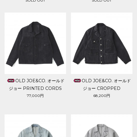
SOLD OUT
SOLD OUT
OLD JOE&CO. オールド
OLD JOE&CO. オールド
ジョー PRINTED CORDS
ジョー CROPPED
JEAN JACKET
ENGINEERING JACKET
77,000円
68,200円