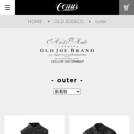
HOME
>
OLD JOE&CO.
>
outer
outer