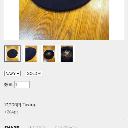
数量:
13,200円(Tax in)
+264
pt
SHARE
TWITTER
FACEBOOK