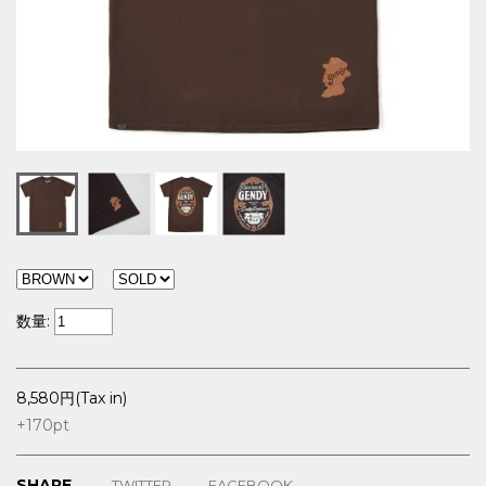
数量:
8,580円(Tax in)
+170
pt
SHARE
TWITTER
FACEBOOK