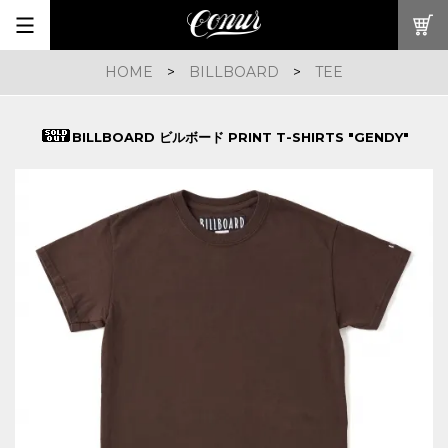
HOME
>
BILLBOARD
>
TEE
BILLBOARD ビルボード PRINT T-SHIRTS "GENDY"