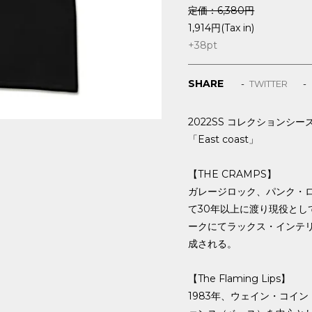
定価：6,380円
1,914円(Tax in)
+38
pt
SHARE
TWITTER
2022SS コレクションシ
「East coast」
【THE CRAMPS】
ガレージロック、パンク・
て30年以上に渡り現役とし
ークにてラックス・インテリア
成される。
【The Flaming Lips】
1983年、ウェイン・コイ