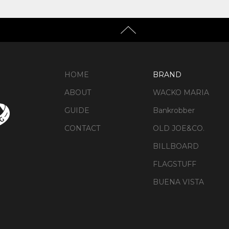
HOME
BRAND
ABOUT
WACKO MARIA
GUIDE
Bankrobber
CONTACT
OLD JOE&CO.
BILLBOARD
FLAGSTUFF
BUENA VISTA