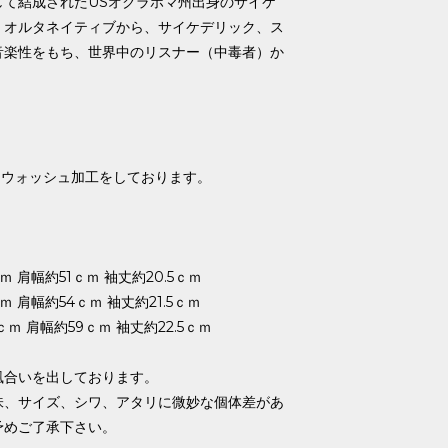
して結成されたUSオクラホマ州出身のサイケ
。オルタネイティブから、サイケデリック、ス
音楽性をもち、世界中のリスナー（中毒者）か
。
、ウォッシュ加工をしております。
ｍ 肩幅約51ｃｍ 袖丈約20.5ｃｍ
ｍ 肩幅約54ｃｍ 袖丈約21.5ｃｍ
ｃｍ 肩幅約59ｃｍ 袖丈約22.5ｃｍ
風合いを出しております。
味、サイズ、シワ、アタリに微妙な個体差があ
予めご了承下さい。