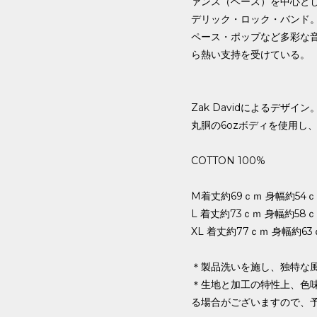
ァンス（ベース）を中心と
デリック・ロック・バンド
ペース・ポップなど多彩な
ら熱い支持を受けている。
Zak Davidによるデザイン
丸胴の6ozボディを使用し
COTTON 100%
M着丈約69ｃｍ 身幅約54ｃ
L 着丈約73ｃｍ 身幅約58ｃ
XL 着丈約77ｃｍ 身幅約63
＊製品洗いを施し、独特な
＊生地と加工の特性上、色
る場合がございますので、