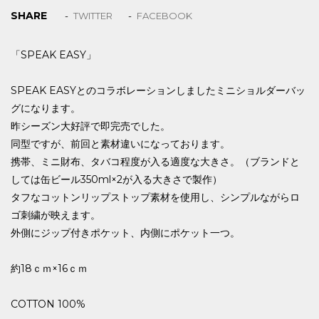
SHARE
TWITTER
FACEBOOK
「SPEAK EASY」
SPEAK EASYとのコラボレーションしましたミニショルダーバッ
グになります。
昨シーズン大好評で即完売でした。
同型ですが、前回と素材違いになっております。
携帯、ミニ財布、タバコ程度が入る適度な大きさ。（ブランドと
しては缶ビール350ml×2が入る大きさで製作）
タフなコットンリップストップ素材を使用し、シンプルながらロ
ゴ刺繍が映えます。
外側にジップ付きポケット、内側にポケット一つ。
約18ｃｍ×16ｃｍ
COTTON 100%