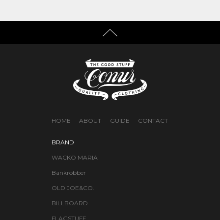
HOME
ABOUT
GUIDE
CONTACT
BRAND
WACKO MARIA
Bankrobber
OLD JOE&CO.
BILLBOARD
FLAGSTUFF