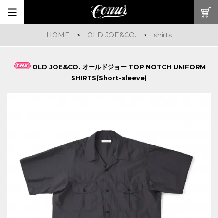
HOME
>
OLD JOE&CO.
>
shirts
OLD JOE&CO. オールドジョー TOP NOTCH UNIFORM
SHIRTS(Short-sleeve)