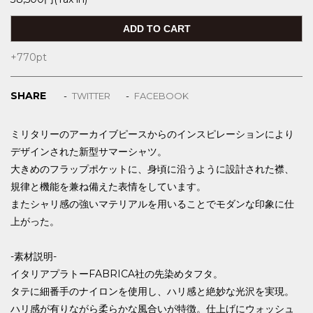
+770
pt
SHARE
TWITTER
FACEBOOK
ミリタリーのアーカイブピースからのインスピレーションにより
デザインされた新型サマーシャツ。
大きめのフラップポケットに、身頃に沿うように設計された襟、
規律と機能を兼ね備えた表情をしています。
またシャリ感の強いマテリアルを用いることでモダンな印象に仕
上がった。
-素材説明-
イタリアプラトーFABRICA社の先染めタフタ。
タテに細番手のナイロンを使用し、ハリ感と絶妙な光沢を実現。
ハリ感が有りながら柔らかな風合いが特徴。仕上げにウォッシュ