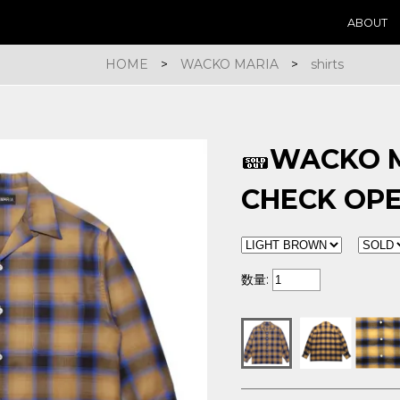
ABOUT
HOME
>
WACKO MARIA
>
shirts
WACKO 
CHECK OPE
数量: