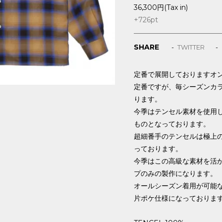
36,300円(Tax in)
+726
pt
SHARE
TWITTER
定番で展開しておりますオ
定番ですが、毎シーズンカ
ります。
今季はテンセル素材を使用
ものとなっております。
超細番手のテンセルは極上
っております。
今季はこの高級な素材を活
プのみの製作になります。
オールシーズン着用が可能
片ポケ仕様になっておりま