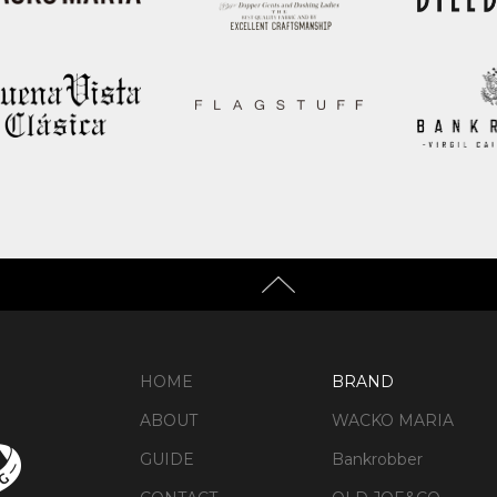
HOME
BRAND
ABOUT
WACKO MARIA
GUIDE
Bankrobber