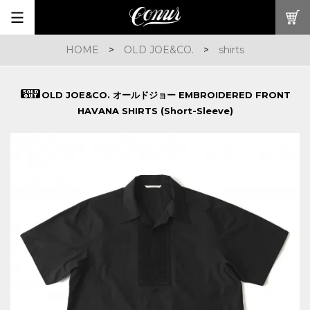
HOME
>
OLD JOE&CO.
>
shirts
OLD JOE&CO. オールドジョー EMBROIDERED FRONT
HAVANA SHIRTS (Short-Sleeve)