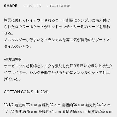
SHARE
TWITTER
FACEBOOK
胸元に美しくレイアウトされるコード刺繍にシンプルに備え付け
られたロウワーポケットがミッドセンチュリー期のムードを漂わ
せる。
ノスタルジーな佇まいとクラシカルな雰囲気が特徴のリゾートス
タイルのシャツ。
-生地説明-
オーガニック超長綿とシルクを混紡した120番双糸で織り上げたタ
イプライター。シルクを際立たせるためにノンシルケットで仕上
げている。
COTTON 80% SILK 20%
16 1/2 着丈約73ｃｍ 身幅約62ｃｍ 肩幅約54ｃｍ 袖丈約24.5ｃｍ
17 1/2 着丈約75ｃｍ 身幅約64ｃｍ 肩幅約55.5ｃｍ 袖丈約25.5ｃｍ