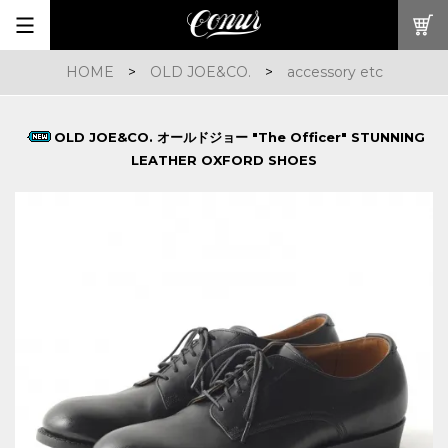
HOME
>
OLD JOE&CO.
>
accessory etc
OLD JOE&CO. オールドジョー "The Officer" STUNNING
LEATHER OXFORD SHOES