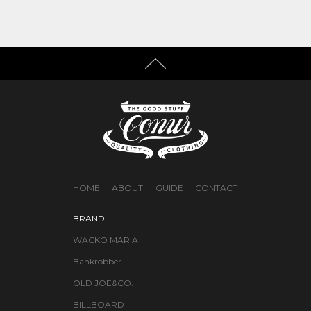
HOME
ABOUT
GUIDE
CONTACT
BRAND
WACKO MARIA
Bankrobber
OLD JOE&CO.
BILLBOARD