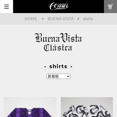
HOME
>
BUENA VISTA
>
shirts
shirts