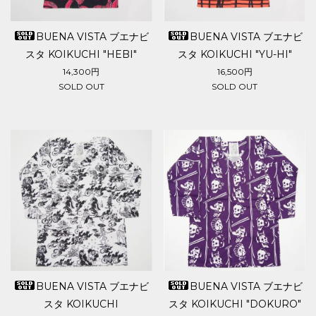
BUENA VISTA ブエナビ
BUENA VISTA ブエナビ
スタ KOIKUCHI "HEBI"
スタ KOIKUCHI "YU-HI"
14,300円
16,500円
SOLD OUT
SOLD OUT
BUENA VISTA ブエナビ
BUENA VISTA ブエナビ
スタ KOIKUCHI
スタ KOIKUCHI "DOKURO"