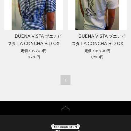
BUENA VISTA ブエナビ
BUENA VISTA ブエナビ
スタ LA CONCHA B.D OX
スタ LA CONCHA B.D OX
S/S shirt
S/S shirt
定価：18,700円
定価：18,700円
1,870円
1,870円
1