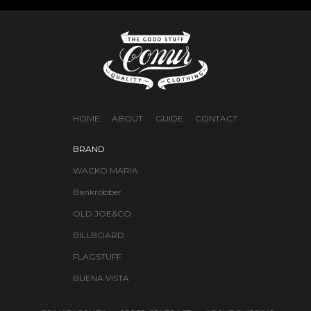
HOME
ABOUT
GUIDE
CONTACT
BRAND
WACKO MARIA
Bankrobber
OLD JOE&CO.
BILLBOARD
FLAGSTUFF
BUENA VISTA