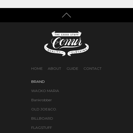
HOME
ABOUT
GUIDE
CONTACT
BRAND
WACKO MARIA
Bankrobber
OLD JOE&CO.
BILLBOARD
FLAGSTUFF