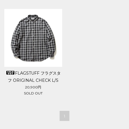
FLAGSTUFF フラグスタ
フ ORIGINAL CHECK L/S
SHIRTS
20,900円
SOLD OUT
1